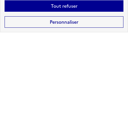
Tout refuser
Personnaliser
RÉPUBLIQUE
FRANÇAISE
Site de l'Observatoire des énergies renouvelables et de la